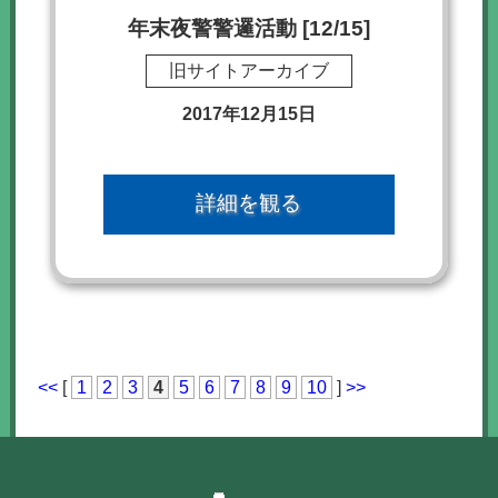
年末夜警警邏活動 [12/15]
旧サイトアーカイブ
2017年12月15日
詳細を観る
<<
[
1
2
3
4
5
6
7
8
9
10
]
>>