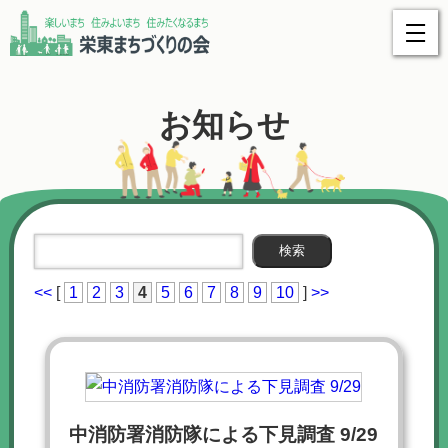
お知らせ
<<
[
1
2
3
4
5
6
7
8
9
10
]
>>
中消防署消防隊による下見調査 9/29